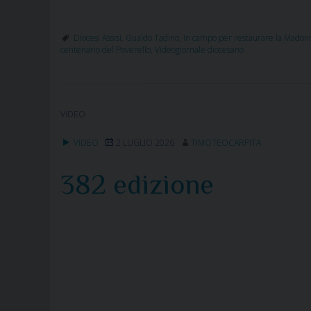
Diocesi Assisi
,
Gualdo Tadino
,
In campo per restaurare la Madonna
centenario del Poverello
,
Videogiornale diocesano
VIDEO
VIDEO
2 LUGLIO 2026
TIMOTEOCARPITA
382 edizione