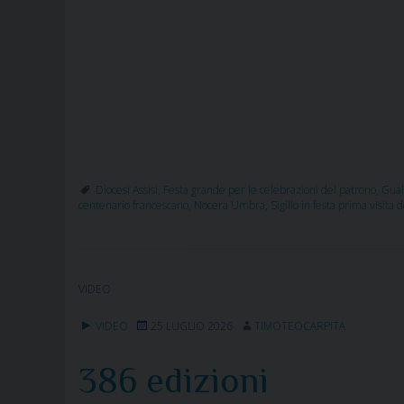
Diocesi Assisi
,
Festa grande per le celebrazioni del patrono
,
Gual
centenario francescano
,
Nocera Umbra
,
Sigillo in festa prima visita 
VIDEO
VIDEO
25 LUGLIO 2026
TIMOTEOCARPITA
386 edizioni