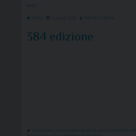
VIDEO
VIDEO
9 LUGLIO 2026
TIMOTEOCARPITA
384 edizione
Assisi pronta a vivere la solennità del Perdono
,
Diocesi Assisi
,
Fel
per incontrare il Papa
,
Videogiornale diocesano