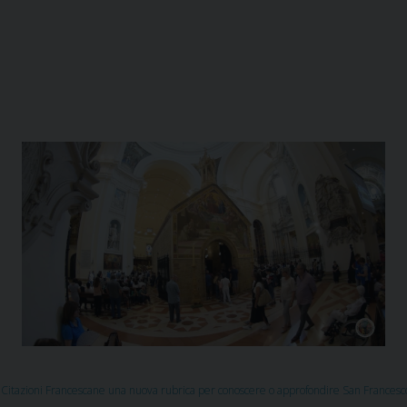
iCitazioni Francescane una nuova rubrica per conoscere o approfondire San Francesc