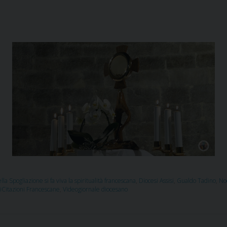
lla Spogliazione si fa viva la spiritualità francescana
,
Diocesi Assisi
,
Gualdo Tadino
,
No
liCitazioni Francescane
,
Videogiornale diocesano