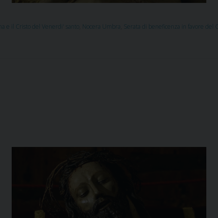
 e il Cristo del Venerdi' santo
,
Nocera Umbra
,
Serata di beneficenza in favore del C