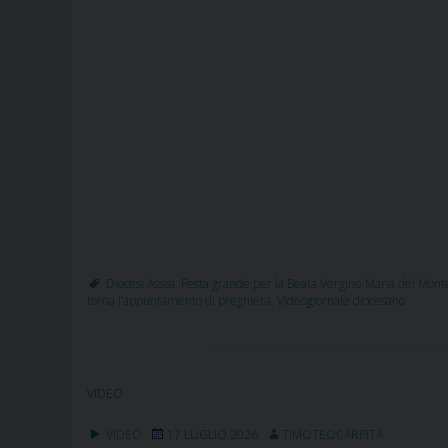
Diocesi Assisi
,
Festa grande per la Beata Vergine Maria del Mon
torna l’appuntamento di preghiera
,
Videogiornale diocesano
VIDEO
VIDEO
17 LUGLIO 2026
TIMOTEOCARPITA