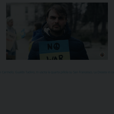
te Carmelo
,
Gualdo Tadino
,
In uscita la quarta pillola su San Francesco
,
La Diocesi in c