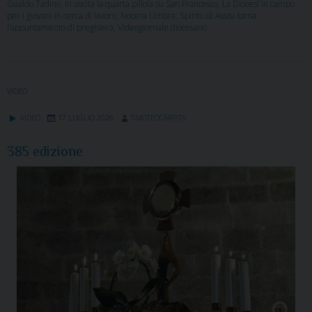
Gualdo Tadino
,
In uscita la quarta pillola su San Francesco
,
La Diocesi in campo
per i giovani in cerca di lavoro
,
Nocera Umbra
,
Spirito di Assisi torna
l’appuntamento di preghiera
,
Videogiornale diocesano
VIDEO
VIDEO
17 LUGLIO 2026
TIMOTEOCARPITA
385 edizione