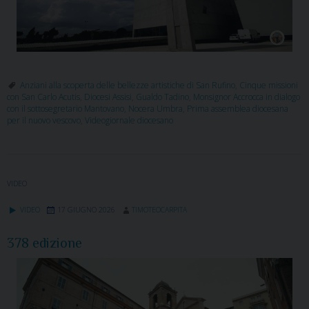
Anziani alla scoperta delle bellezze artistiche di San Rufino
,
Cinque missioni
con San Carlo Acutis
,
Diocesi Assisi
,
Gualdo Tadino
,
Monsignor Accrocca in dialogo
con il sottosegretario Mantovano
,
Nocera Umbra
,
Prima assemblea diocesana
per il nuovo vescovo
,
Videogiornale diocesano
VIDEO
VIDEO
17 GIUGNO 2026
TIMOTEOCARPITA
378 edizione