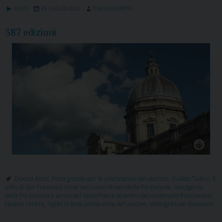
VIDEO
29 LUGLIO 2026
TIMOTEOCARPITA
387 edizioni
Diocesi Assisi
,
Festa grande per le celebrazioni del patrono
,
Gualdo Tadino
,
Il
volto di San Francesco rivive nel nuovo Museo della Porziuncola
,
Indulgenza
della Porziuncola e arrivo del Santo Padre al centro del centenario francescano
,
Nocera Umbra
,
Sigillo in festa prima visita del vescovo
,
Videogiornale diocesano