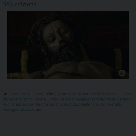
382 edizione
Diocesi Assisi
,
Gualdo Tadino
,
In campo per restaurare la Madonna e il Cristo
del Venerdi' santo
,
Nocera Umbra
,
Serata di beneficenza in favore del Centro di
volontariato sociale
,
Un’altra iniziativa nell’ottavo centenario del Poverello
,
Videogiornale diocesano