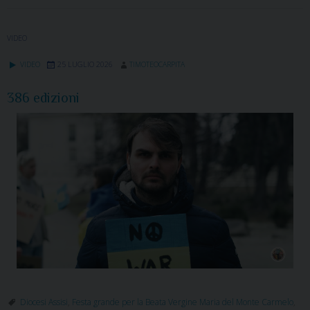
VIDEO
VIDEO
25 LUGLIO 2026
TIMOTEOCARPITA
386 edizioni
Diocesi Assisi
,
Festa grande per la Beata Vergine Maria del Monte Carmelo
,