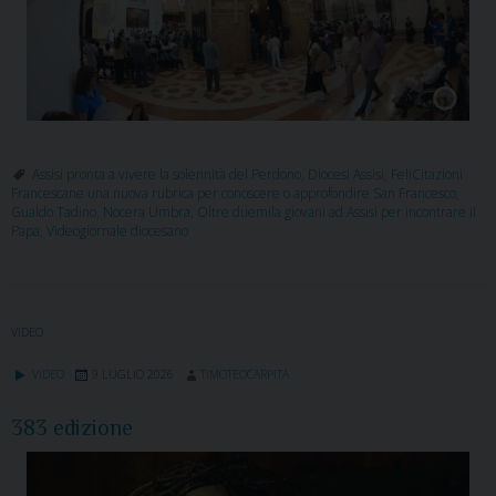
Assisi pronta a vivere la solennità del Perdono
,
Diocesi Assisi
,
FeliCitazioni
Francescane una nuova rubrica per conoscere o approfondire San Francesco
,
Gualdo Tadino
,
Nocera Umbra
,
Oltre duemila giovani ad Assisi per incontrare il
Papa
,
Videogiornale diocesano
VIDEO
VIDEO
9 LUGLIO 2026
TIMOTEOCARPITA
383 edizione