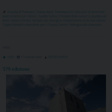
A scuola di Francesco
,
Diocesi Assisi
,
Francesco e le istituzioni al centro del
sesto incontro con i Minori
,
Gualdo Tadino
,
Il mondo delle carceri in giubileo ad
Assisi
,
Nocera Umbra
,
Sempre più sinergia e collaborazione tra le due diocesi
,
Tappeti floreali e devozione per il Corpus Domini
,
Videogiornale diocesano
VIDEO
VIDEO
17 GIUGNO 2026
TIMOTEOCARPITA
379 edizione