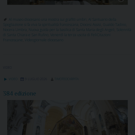
Al museo diocesano una mostra sui graffiti umbri
,
Al Santuario della
Spogliazione si fa viva la spiritualità francescana
,
Diocesi Assisi
,
Gualdo Tadino
,
Nocera Umbra
,
Nuova guida per la basilica di Santa Maria degli Angeli
,
Solennità
di Santa Chiara e San Rufino
,
Venerdì la terza uscita di FeliCitazioni
Francescane
,
Videogiornale diocesano
VIDEO
VIDEO
9 LUGLIO 2026
TIMOTEOCARPITA
384 edizione