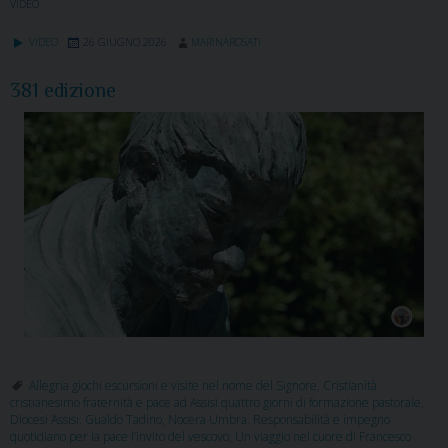
VIDEO
VIDEO
26 GIUGNO 2026
MARINAROSATI
381 edizione
Allegria giochi escursioni e visite nel nome del Signore
,
Cristianità
cristianesimo fraternità e pace ad Assisi quattro giorni di formazione pastorale
,
Diocesi Assisi
,
Gualdo Tadino
,
Nocera Umbra
,
Responsabilità e impegno
quotidiano per la pace l’invito del vescovo
,
Un viaggio nel cuore di Francesco