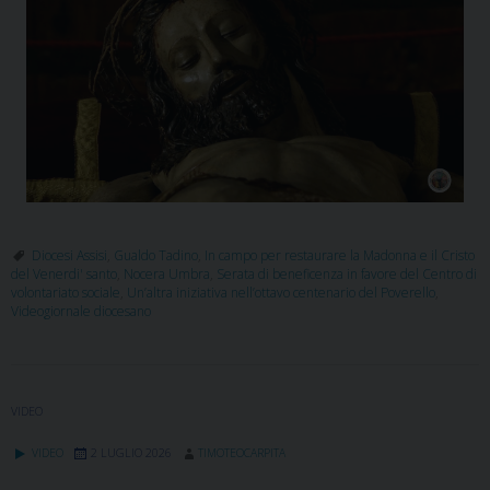
Diocesi Assisi
,
Gualdo Tadino
,
In campo per restaurare la Madonna e il Cristo
del Venerdi' santo
,
Nocera Umbra
,
Serata di beneficenza in favore del Centro di
volontariato sociale
,
Un’altra iniziativa nell’ottavo centenario del Poverello
,
Videogiornale diocesano
VIDEO
VIDEO
2 LUGLIO 2026
TIMOTEOCARPITA