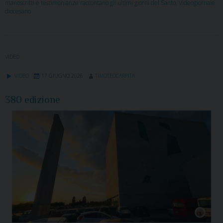
manoscritti e testimonianze raccontano gli ultimi giorni del Santo
,
Videogiornale
diocesano
VIDEO
VIDEO
17 GIUGNO 2026
TIMOTEOCARPITA
380 edizione