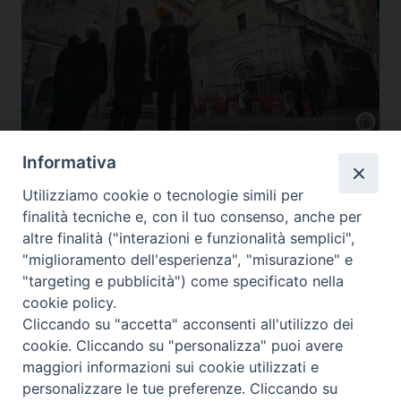
Informativa
A Foligno la celebrazione interdiocesana della Pentecoste
,
A Santa Maria il
concerto benefico per i bambini di Gerico
,
Diocesi Assisi
,
Gualdo Tadino
,
Il
Utilizziamo cookie o tecnologie simili per
sostegno alla chiesa cattolica ecco perche’ firmare l’8x1000
,
Nocera Umbra
,
finalità tecniche e, con il tuo consenso, anche per
Videogiornale diocesano
altre finalità ("interazioni e funzionalità semplici",
"miglioramento dell'esperienza", "misurazione" e
"targeting e pubblicità") come specificato nella
cookie policy.
P
«
Older posts
Cliccando su "accetta" acconsenti all'utilizzo dei
o
cookie. Cliccando su "personalizza" puoi avere
s
maggiori informazioni sui cookie utilizzati e
t
Diocesi di Assisi - Nocera Umbra - Gualdo
personalizzare le tue preferenze. Cliccando su
Tadino