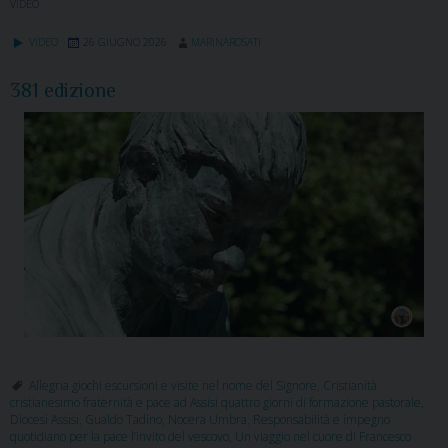
VIDEO
VIDEO
26 GIUGNO 2026
MARINAROSATI
381 edizione
Allegria giochi escursioni e visite nel nome del Signore
,
Cristianità
cristianesimo fraternità e pace ad Assisi quattro giorni di formazione pastorale
,
Diocesi Assisi
,
Gualdo Tadino
,
Nocera Umbra
,
Responsabilità e impegno
quotidiano per la pace l’invito del vescovo
,
Un viaggio nel cuore di Francesco