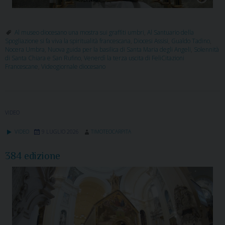
Al museo diocesano una mostra sui graffiti umbri
,
Al Santuario della
Spogliazione si fa viva la spiritualità francescana
,
Diocesi Assisi
,
Gualdo Tadino
,
Nocera Umbra
,
Nuova guida per la basilica di Santa Maria degli Angeli
,
Solennità
di Santa Chiara e San Rufino
,
Venerdì la terza uscita di FeliCitazioni
Francescane
,
Videogiornale diocesano
VIDEO
VIDEO
9 LUGLIO 2026
TIMOTEOCARPITA
384 edizione