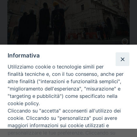
Informativa
A Foligno la celebrazione interdiocesana della Pentecoste
,
A Santa Maria il
concerto benefico per i bambini di Gerico
,
Diocesi Assisi
,
Gualdo Tadino
,
Il
Utilizziamo cookie o tecnologie simili per
sostegno alla chiesa cattolica ecco perche’ firmare l’8x1000
,
Nocera Umbra
,
finalità tecniche e, con il tuo consenso, anche per
Videogiornale diocesano
altre finalità ("interazioni e funzionalità semplici",
"miglioramento dell'esperienza", "misurazione" e
"targeting e pubblicità") come specificato nella
cookie policy.
P
«
Older posts
Cliccando su "accetta" acconsenti all'utilizzo dei
o
cookie. Cliccando su "personalizza" puoi avere
s
maggiori informazioni sui cookie utilizzati e
t
Diocesi di Assisi - Nocera Umbra - Gualdo
personalizzare le tue preferenze. Cliccando su
Tadino