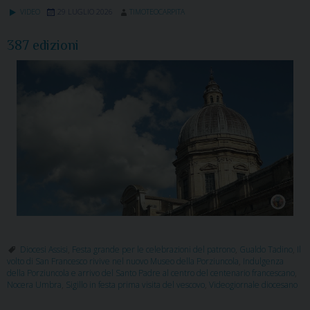
VIDEO
29 LUGLIO 2026
TIMOTEOCARPITA
387 edizioni
Diocesi Assisi
,
Festa grande per le celebrazioni del patrono
,
Gualdo Tadino
,
Il
volto di San Francesco rivive nel nuovo Museo della Porziuncola
,
Indulgenza
della Porziuncola e arrivo del Santo Padre al centro del centenario francescano
,
Nocera Umbra
,
Sigillo in festa prima visita del vescovo
,
Videogiornale diocesano