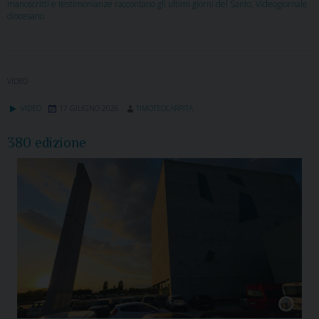
manoscritti e testimonianze raccontano gli ultimi giorni del Santo
,
Videogiornale
diocesano
VIDEO
VIDEO
17 GIUGNO 2026
TIMOTEOCARPITA
380 edizione