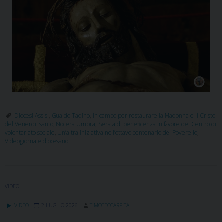
Diocesi Assisi
,
Gualdo Tadino
,
In campo per restaurare la Madonna e il Cristo
del Venerdi' santo
,
Nocera Umbra
,
Serata di beneficenza in favore del Centro di
volontariato sociale
,
Un’altra iniziativa nell’ottavo centenario del Poverello
,
Videogiornale diocesano
VIDEO
VIDEO
2 LUGLIO 2026
TIMOTEOCARPITA