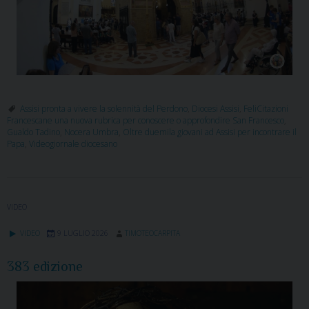
Assisi pronta a vivere la solennità del Perdono
,
Diocesi Assisi
,
FeliCitazioni
Francescane una nuova rubrica per conoscere o approfondire San Francesco
,
Gualdo Tadino
,
Nocera Umbra
,
Oltre duemila giovani ad Assisi per incontrare il
Papa
,
Videogiornale diocesano
VIDEO
VIDEO
9 LUGLIO 2026
TIMOTEOCARPITA
383 edizione