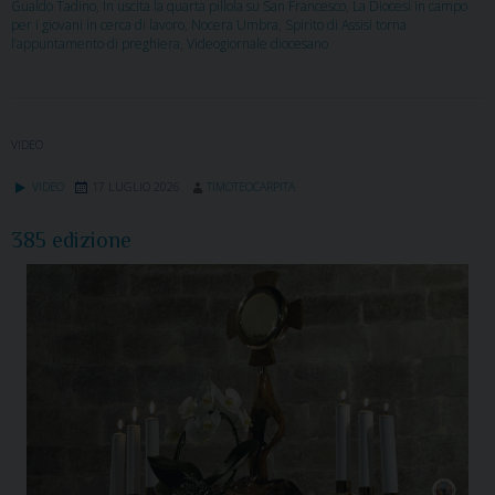
Gualdo Tadino
,
In uscita la quarta pillola su San Francesco
,
La Diocesi in campo
per i giovani in cerca di lavoro
,
Nocera Umbra
,
Spirito di Assisi torna
l’appuntamento di preghiera
,
Videogiornale diocesano
VIDEO
VIDEO
17 LUGLIO 2026
TIMOTEOCARPITA
385 edizione