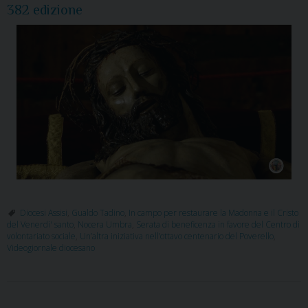
382 edizione
Diocesi Assisi
,
Gualdo Tadino
,
In campo per restaurare la Madonna e il Cristo
del Venerdi' santo
,
Nocera Umbra
,
Serata di beneficenza in favore del Centro di
volontariato sociale
,
Un’altra iniziativa nell’ottavo centenario del Poverello
,
Videogiornale diocesano