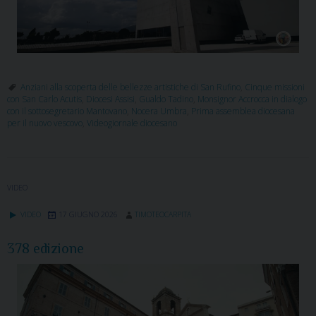
Anziani alla scoperta delle bellezze artistiche di San Rufino
,
Cinque missioni
con San Carlo Acutis
,
Diocesi Assisi
,
Gualdo Tadino
,
Monsignor Accrocca in dialogo
con il sottosegretario Mantovano
,
Nocera Umbra
,
Prima assemblea diocesana
per il nuovo vescovo
,
Videogiornale diocesano
VIDEO
VIDEO
17 GIUGNO 2026
TIMOTEOCARPITA
378 edizione