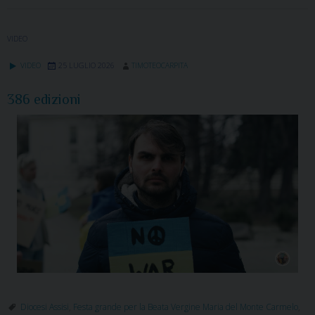
VIDEO
VIDEO
25 LUGLIO 2026
TIMOTEOCARPITA
386 edizioni
Diocesi Assisi
,
Festa grande per la Beata Vergine Maria del Monte Carmelo
,