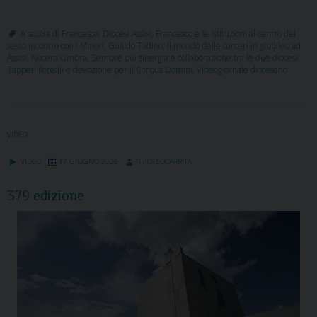
A scuola di Francesco
,
Diocesi Assisi
,
Francesco e le istituzioni al centro del
sesto incontro con i Minori
,
Gualdo Tadino
,
Il mondo delle carceri in giubileo ad
Assisi
,
Nocera Umbra
,
Sempre più sinergia e collaborazione tra le due diocesi
,
Tappeti floreali e devozione per il Corpus Domini
,
Videogiornale diocesano
VIDEO
VIDEO
17 GIUGNO 2026
TIMOTEOCARPITA
379 edizione