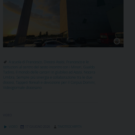
A scuola di Francesco
,
Diocesi Assisi
,
Francesco e le
istituzioni al centro del sesto incontro con i Minori
,
Gualdo
Tadino
,
Il mondo delle carceri in giubileo ad Assisi
,
Nocera
Umbra
,
Sempre più sinergia e collaborazione tra le due
diocesi
,
Tappeti floreali e devozione per il Corpus Domini
,
Videogiornale diocesano
VIDEO
VIDEO
17 GIUGNO 2026
TIMOTEOCARPITA