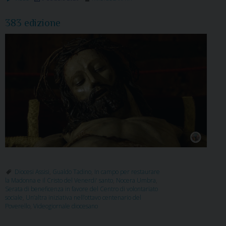
383 edizione
Diocesi Assisi
,
Gualdo Tadino
,
In campo per restaurare
la Madonna e il Cristo del Venerdi' santo
,
Nocera Umbra
,
Serata di beneficenza in favore del Centro di volontariato
sociale
,
Un’altra iniziativa nell’ottavo centenario del
Poverello
,
Videogiornale diocesano