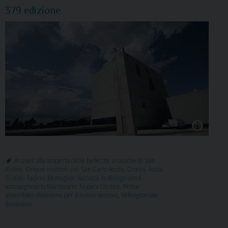
379 edizione
Anziani alla scoperta delle bellezze artistiche di San
Rufino
,
Cinque missioni con San Carlo Acutis
,
Diocesi Assisi
,
Gualdo Tadino
,
Monsignor Accrocca in dialogo con il
sottosegretario Mantovano
,
Nocera Umbra
,
Prima
assemblea diocesana per il nuovo vescovo
,
Videogiornale
diocesano