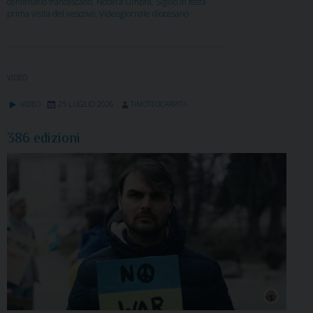
centenario francescano
,
Nocera Umbra
,
Sigillo in festa
prima visita del vescovo
,
Videogiornale diocesano
VIDEO
VIDEO
25 LUGLIO 2026
TIMOTEOCARPITA
386 edizioni