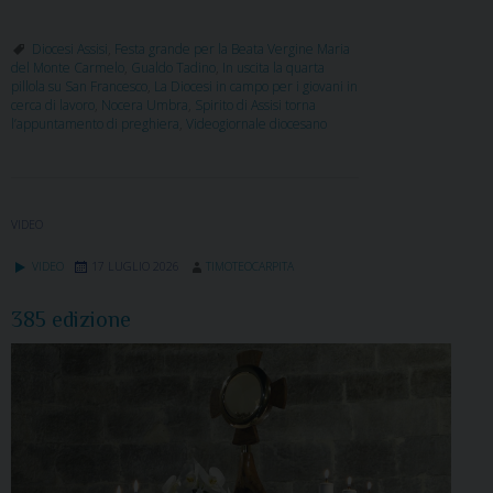
Diocesi Assisi
,
Festa grande per la Beata Vergine Maria
del Monte Carmelo
,
Gualdo Tadino
,
In uscita la quarta
pillola su San Francesco
,
La Diocesi in campo per i giovani in
cerca di lavoro
,
Nocera Umbra
,
Spirito di Assisi torna
l’appuntamento di preghiera
,
Videogiornale diocesano
VIDEO
VIDEO
17 LUGLIO 2026
TIMOTEOCARPITA
385 edizione