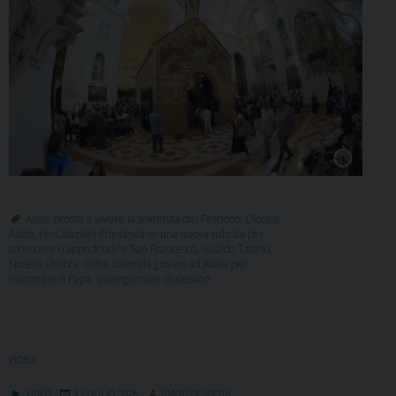
Assisi pronta a vivere la solennità del Perdono
,
Diocesi
Assisi
,
FeliCitazioni Francescane una nuova rubrica per
conoscere o approfondire San Francesco
,
Gualdo Tadino
,
Nocera Umbra
,
Oltre duemila giovani ad Assisi per
incontrare il Papa
,
Videogiornale diocesano
VIDEO
VIDEO
9 LUGLIO 2026
TIMOTEOCARPITA