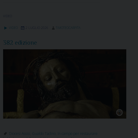
VIDEO
VIDEO
2 LUGLIO 2026
TIMOTEOCARPITA
382 edizione
Diocesi Assisi
,
Gualdo Tadino
,
In campo per restaurare