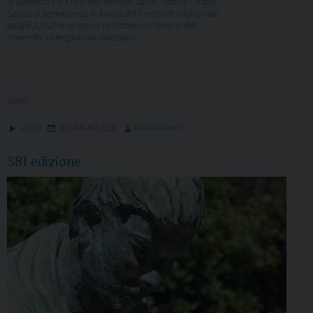
la Madonna e il Cristo del Venerdi' santo
,
Nocera Umbra
,
Serata di beneficenza in favore del Centro di volontariato
sociale
,
Un’altra iniziativa nell’ottavo centenario del
Poverello
,
Videogiornale diocesano
VIDEO
VIDEO
26 GIUGNO 2026
MARINAROSATI
381 edizione