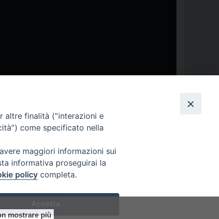
altre finalità ("interazioni e
cità") come specificato nella
isi
,
Emergenza sociale Covid
,
Giovani
,
Gualdo Tadino
,
Nocera
 avere maggiori informazioni sui
sta informativa proseguirai la
kie policy
completa.
Accetta
n mostrare più