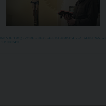
covo
,
Anno "Famiglia Amoris Laetitia"
,
Catechesi Quaresimali 2021
,
Diocesi Assisi
,
Gio
rnale diocesano