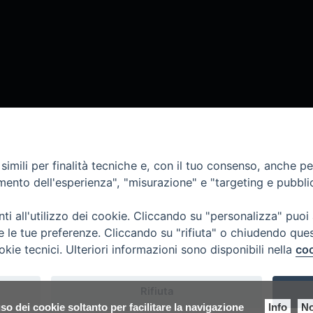
imili per finalità tecniche e, con il tuo consenso, anche per 
amento dell'esperienza", "misurazione" e "targeting e pubbli
chesi Quaresimali 2021
,
Chiesa Insieme
,
Corso per animatori Laudato Si’
,
Diocesi Ass
i all'utilizzo dei cookie. Cliccando su "personalizza" puoi
re le tue preferenze. Cliccando su "rifiuta" o chiudendo que
okie tecnici. Ulteriori informazioni sono disponibili nella
coo
Rifiuta
so dei cookie soltanto per facilitare la navigazione
Info
No