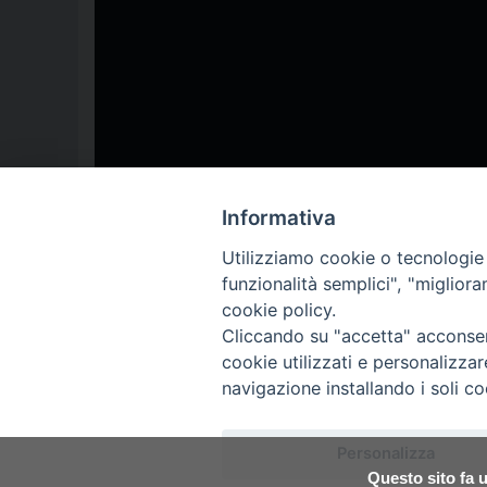
Informativa
Utilizziamo cookie o tecnologie s
funzionalità semplici", "miglior
cookie policy.
24 Ore per il Signore
,
Azione Cattolioca
,
Caritas diocesana
,
Cate
Cliccando su "accetta" acconsent
Umbra
,
Videogiornale diocesano
cookie utilizzati e personalizza
navigazione installando i soli co
P
Personalizza
Questo sito fa u