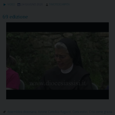
VIDEO
24 GIUGNO 2020
TIMOTEOCARPITA
69 edizione
Assemblea diocesana
,
Azione Cattolica Ragazzi
,
Corsi estivi
,
Crisi come grazia