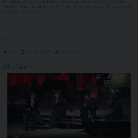
Per una nuova primavera della Chiesa
,
Diocesi Assisi
,
Festa del Voto
,
GrEst
,
Gualdo Tadino
,
libro
,
Monsignor Domenico Sorrentino
,
Nocera Umbra
,
Vescovo
,
Videogiornale diocesano
VIDEO
VIDEO
17 GIUGNO 2020
TIMOTEOCARPITA
68 edizione