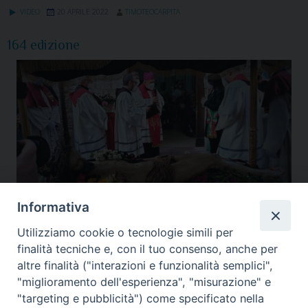
VIDEO
20 APRILE 2022
TIMOTEOCARPITA
164 edizione
Informativa
Utilizziamo cookie o tecnologie simili per
Assisi Medicina
,
Diocesi Assisi
,
Fondazione Assisi Caritas
,
Gualdo Tadino
,
finalità tecniche e, con il tuo consenso, anche per
Mostra "Le parole della Solidarieta'"
,
Nocera Umbra
,
Pasqua
,
Settimana Santa
,
altre finalità ("interazioni e funzionalità semplici",
Videogiornale diocesano
"miglioramento dell'esperienza", "misurazione" e
"targeting e pubblicità") come specificato nella