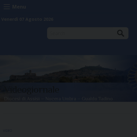
Skip
Menu
to
content
Venerdì 07 Agosto 2026
Search
Cookie
Documenti
Policy
per
la
Home
consultazione
Videogiornale
Diocesi di Assisi – Nocera Umbra – Gualdo Tadino
VIDEO