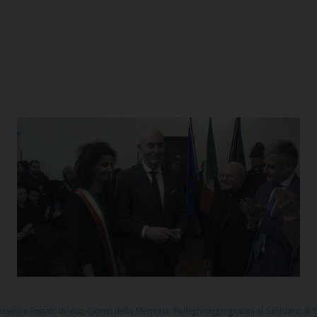
tiano a Fossato di Vico
,
Giorno della Memoria
,
Pellegrinaggio giovani al Santuario d