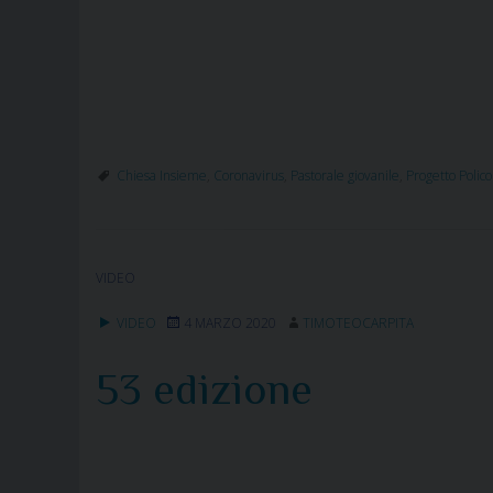
Chiesa Insieme
,
Coronavirus
,
Pastorale giovanile
,
Progetto Polico
VIDEO
VIDEO
4 MARZO 2020
TIMOTEOCARPITA
53 edizione