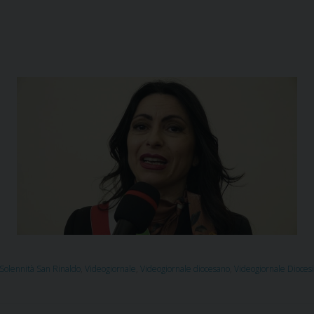
Solennità San Rinaldo
,
Videogiornale
,
Videogiornale diocesano
,
Videogiornale Dioces