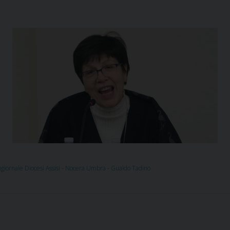
giornale Diocesi Assisi - Nocera Umbra - Gualdo Tadino