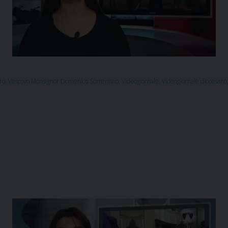
ro
,
Vescovo Monsignor Domenico Sorrentino
,
Videogiornale
,
Videogiornale diocesano