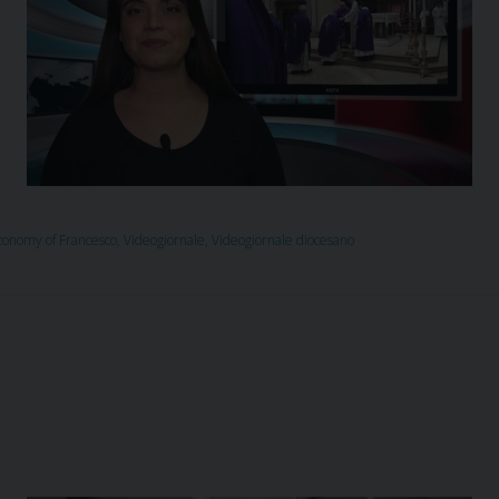
conomy of Francesco
,
Videogiornale
,
Videogiornale diocesano