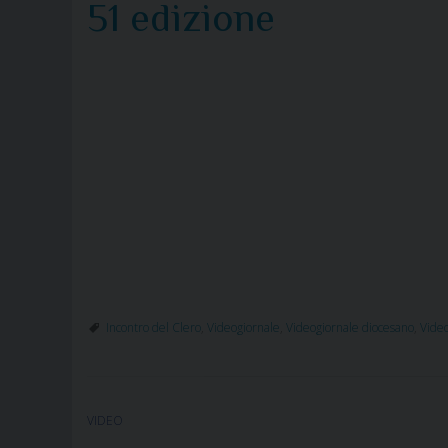
51 edizione
Incontro del Clero
,
Videogiornale
,
Videogiornale diocesano
,
Video
VIDEO