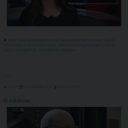
Assisi
,
Corso sul Messale Romano
,
Diocesi Assisi Nocera Umbra Gualdo
Tadino
,
Festa di Sant'Antonio Abate
,
Settimana di preghiera per l'unità dei
cristiani
,
Videogiornale
,
Videogiornale diocesano
VIDEO
VIDEO
27 NOVEMBRE 2019
TIMOTEOCARPITA
41 edizione