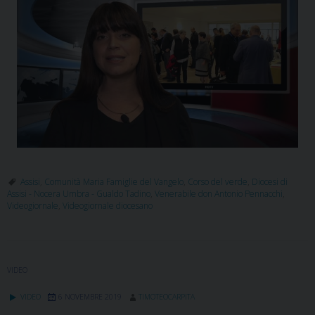
Assisi
,
Comunità Maria Famiglie del Vangelo
,
Corso del verde
,
Diocesi di
Assisi - Nocera Umbra - Gualdo Tadino
,
Venerabile don Antonio Pennacchi
,
Videogiornale
,
Videogiornale diocesano
VIDEO
VIDEO
6 NOVEMBRE 2019
TIMOTEOCARPITA