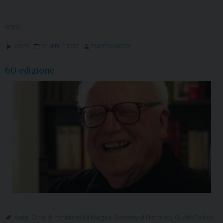
VIDEO
VIDEO
22 APRILE 2020
TIMOTEOCARPITA
60 edizione
Assisi
,
Corso di ministerialità liturgica
,
Economy of Francesco
,
Gualdo Tadino
,