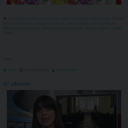
Anniversario ordinazione Vescovo
,
Assisi
,
Coronavirus
,
Diocesi Assisi
,
Dirette
Web
,
Gualdo Tadino
,
Indulgenza plenaria
,
Nocera Umbra
,
Spirito di Assisi
,
Videogiornale diocesano
,
Videogiornale Diocesi Assisi - Nocera Umbra - Gualdo
Tadino
VIDEO
VIDEO
22 GENNAIO 2020
TIMOTEOCARPITA
47 edizione