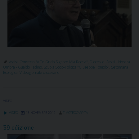
Assisi
,
Concerto "A Te Grido Signore Mia Roccia"
,
Diocesi di Assisi - Nocera
Umbra - Gualdo Tadino
,
Scuola Socio-Politica "Giuseppe Toniolo"
,
Settimana
Ecologica
,
Videogiornale diocesano
VIDEO
VIDEO
13 NOVEMBRE 2019
TIMOTEOCARPITA
39 edizione