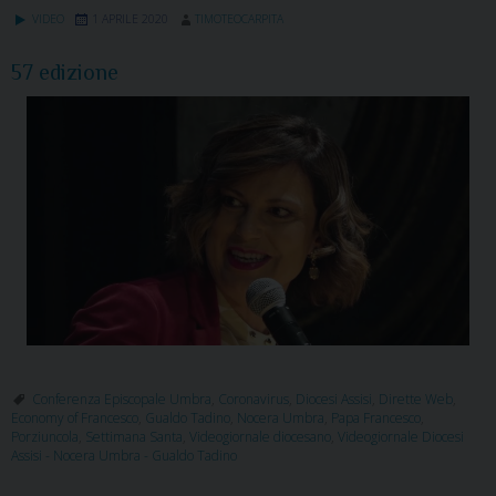
VIDEO
1 APRILE 2020
TIMOTEOCARPITA
57 edizione
Conferenza Episcopale Umbra
,
Coronavirus
,
Diocesi Assisi
,
Dirette Web
,
Economy of Francesco
,
Gualdo Tadino
,
Nocera Umbra
,
Papa Francesco
,
Porziuncola
,
Settimana Santa
,
Videogiornale diocesano
,
Videogiornale Diocesi
Assisi - Nocera Umbra - Gualdo Tadino