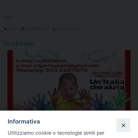
VIDEO
VIDEO
25 MARZO 2020
TIMOTEOCARPITA
56 edizione
Informativa
Utilizziamo cookie o tecnologie simili per
Anniversario ordinazione Vescovo
,
Assisi
,
Coronavirus
,
Diocesi Assisi
,
Dirette