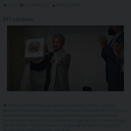
VIDEO
7 DICEMBRE 2022
TIMOTEOCARPITA
197 edizione
Centenario della Regola delegazione della Diocesi a Rieti
,
Conferenza
stampa Premio internazionale Francesco d'Assisi e Carlo Acutis per un'economia
della fraternità
,
Da Assisi un appello per il disarmo nucleare
,
Diocesi Assisi
,
Gualdo Tadino
,
Nocera Umbra
,
Santa Barbara i Vigili del fuoco rendono omaggio
alla loro Patrona
,
Tempo di Avvento
,
Videogiornale diocesano
,
Worship Music
Festival con Francesco d’Assisi e Carlo Acutis