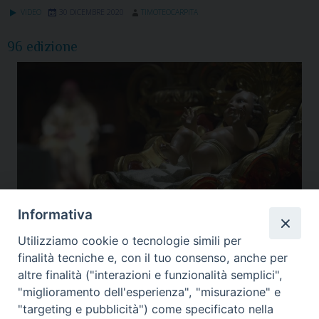
VIDEO
30 DICEMBRE 2020
TIMOTEOCARPITA
96 edizione
Informativa
Utilizziamo cookie o tecnologie simili per
Bagnara
,
Bastia Umbra
,
Cattedrale di San Rufino
,
Diocesi Assisi
,
Gualdo
finalità tecniche e, con il tuo consenso, anche per
Tadino
,
Museo diocesano
,
Nocera Umbra
,
Nuova Chiesa
,
Santo Natale
,
Spirito di
altre finalità ("interazioni e funzionalità semplici",
Assisi
,
Videogiornale diocesano
"miglioramento dell'esperienza", "misurazione" e
"targeting e pubblicità") come specificato nella