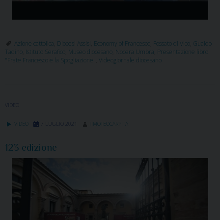
Azione cattolica
,
Diocesi Assisi
,
Economy of Francesco
,
Fossato di Vico
,
Gualdo
Tadino
,
Istituto Serafico
,
Museo diocesano
,
Nocera Umbra
,
Presentazione libro
"Frate Francesco e la Spogliazione"
,
Videogiornale diocesano
VIDEO
VIDEO
7 LUGLIO 2021
TIMOTEOCARPITA
123 edizione