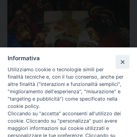
Informativa
Utilizziamo cookie o tecnologie simili per
Casa Benedetta
,
Comunità Maria Famiglie del Vangelo
,
Diocesi Assisi
,
finalità tecniche e, con il tuo consenso, anche per
Giornata mondiale dei poveri
,
Gualdo Tadino
,
Museo diocesano
,
Nocera Umbra
,
altre finalità ("interazioni e funzionalità semplici",
Sigillo
,
Venerabile don Antonio Pennacchi
,
Videogiornale diocesano
"miglioramento dell'esperienza", "misurazione" e
"targeting e pubblicità") come specificato nella
cookie policy.
Cliccando su "accetta" acconsenti all'utilizzo dei
P
cookie. Cliccando su "personalizza" puoi avere
o
maggiori informazioni sui cookie utilizzati e
s
Diocesi di Assisi - Nocera Umbra - Gualdo
personalizzare le tue preferenze. Cliccando su