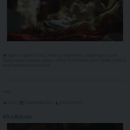
Bagnara
,
Bastia Umbra
,
Cattedrale di San Rufino
,
Diocesi Assisi
,
Gualdo
Tadino
,
Museo diocesano
,
Nocera Umbra
,
Nuova Chiesa
,
Santo Natale
,
Spirito di
Assisi
,
Videogiornale diocesano
VIDEO
VIDEO
11 NOVEMBRE 2020
TIMOTEOCARPITA
89 edizione