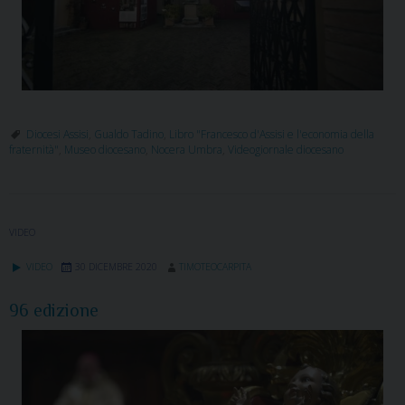
Diocesi Assisi
,
Gualdo Tadino
,
Libro "Francesco d'Assisi e l'economia della
fraternità"
,
Museo diocesano
,
Nocera Umbra
,
Videogiornale diocesano
VIDEO
VIDEO
30 DICEMBRE 2020
TIMOTEOCARPITA
96 edizione