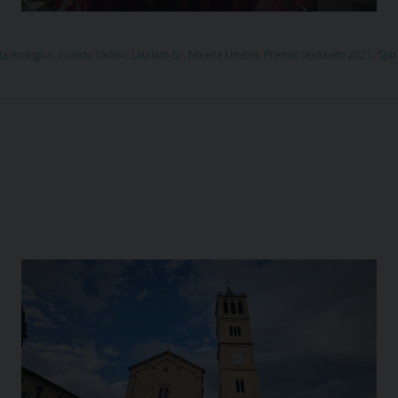
ta ecologica
,
Gualdo Tadino
,
Laudato Si'
,
Nocera Umbra
,
Premio Vedovato 2021
,
Spir