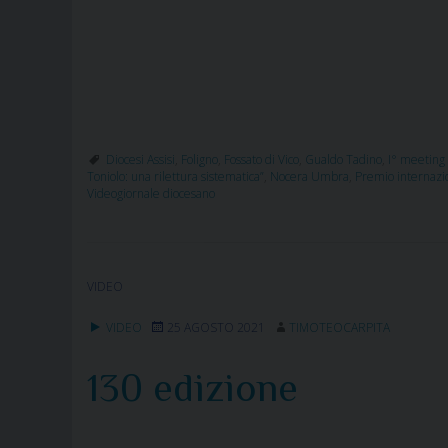
Diocesi Assisi
,
Foligno
,
Fossato di Vico
,
Gualdo Tadino
,
I° meeting
Toniolo: una rilettura sistematica”
,
Nocera Umbra
,
Premio internazio
Videogiornale diocesano
VIDEO
VIDEO
25 AGOSTO 2021
TIMOTEOCARPITA
130 edizione