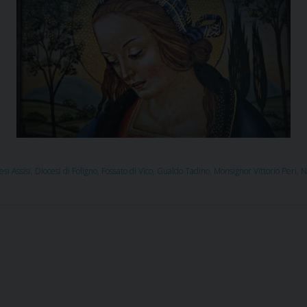
esi Assisi
,
Diocesi di Foligno
,
Fossato di Vico
,
Gualdo Tadino
,
Monsignor Vittorio Peri
,
N