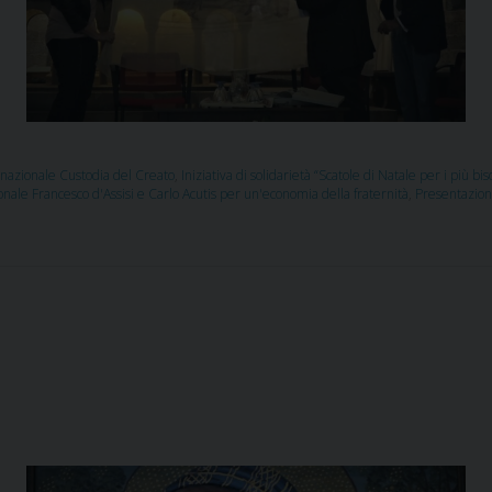
 nazionale Custodia del Creato
,
Iniziativa di solidarietà “Scatole di Natale per i più bis
nale Francesco d'Assisi e Carlo Acutis per un'economia della fraternità
,
Presentazion