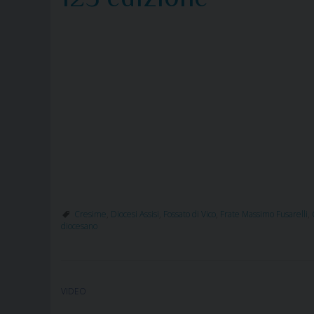
Cresime
,
Diocesi Assisi
,
Fossato di Vico
,
Frate Massimo Fusarelli
,
diocesano
VIDEO