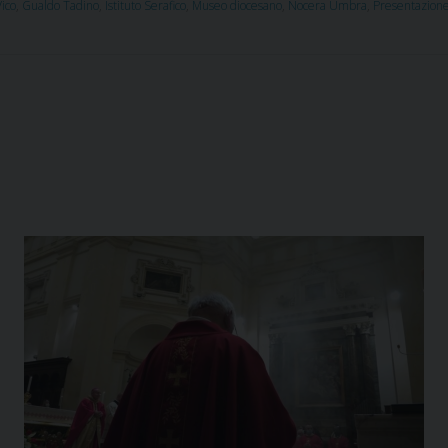
Vico
,
Gualdo Tadino
,
Istituto Serafico
,
Museo diocesano
,
Nocera Umbra
,
Presentazione 