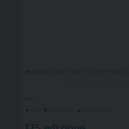
Afghanistan
,
Biblioteca "Piervissani"
,
Corso di Studi cristiani
,
Dioc
VIDEO
VIDEO
21 LUGLIO 2021
TIMOTEOCARPITA
125 edizione