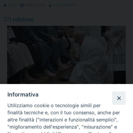
VIDEO
9 APRILE 2026
TIMOTEOCARPITA
371 edizione
Informativa
Utilizziamo cookie o tecnologie simili per
Assisi risponde all’appello per la pace lanciato dal Papa
,
Diocesi Assisi
,
Grande
partecipazione nella prima Settimana Santa di monsignor Accrocca
,
Gualdo
finalità tecniche e, con il tuo consenso, anche per
Tadino
,
I giovani incontrano il nuovo Vescovo
,
Nocera Umbra
,
Prossimi
altre finalità ("interazioni e funzionalità semplici",
appuntamenti con la scuola socio politica Toniolo
,
Videogiornale diocesano
"miglioramento dell'esperienza", "misurazione" e